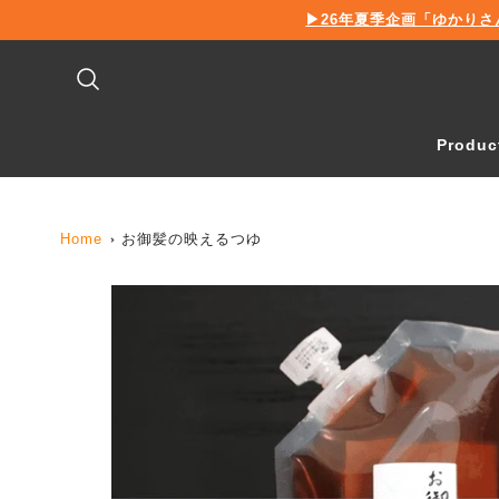
新
▶26年夏季企画「ゆかりさ
着
情
報
Produc
Home
お御髪の映えるつゆ