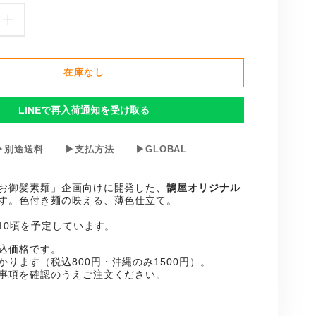
お
御
在庫なし
髪
の
LINEで再入荷通知を受け取る
映
▶別途送料
▶支払方法
▶GLOBAL
え
る
お御髪素麺」企画向けに開発した、
鵠屋オリジナル
す。色付き麺の映える、薄色仕立て。
つ
/10頃を予定しています。
ゆ
込価格です。
の
かります（税込800円・沖縄のみ1
5
00円）。
事項を確認のうえご注文ください。
数