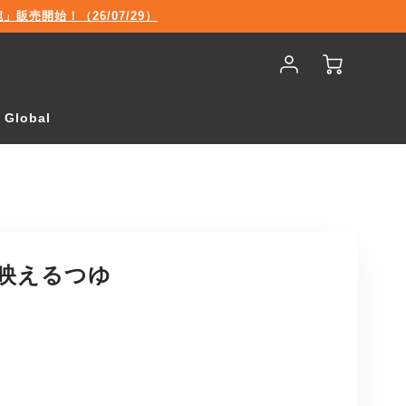
売開始！（26/07/29）
Account
Cart
Login
Global
映えるつゆ