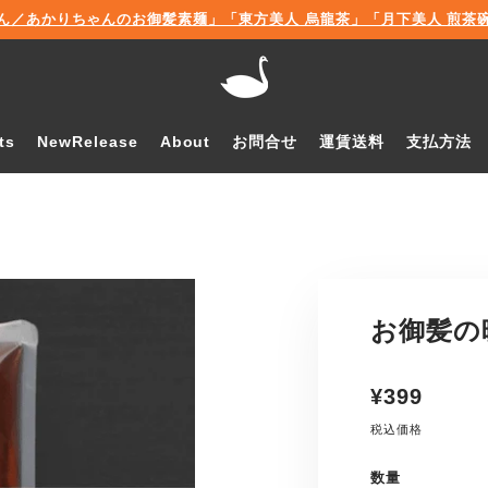
ん／あかりちゃんのお御髪素麺」「東方美人 烏龍茶」「月下美人 煎茶碗」販
ts
NewRelease
About
お問合せ
運賃送料
支払方法
お御髪の
通
¥399
常
税込価格
価
格
数量