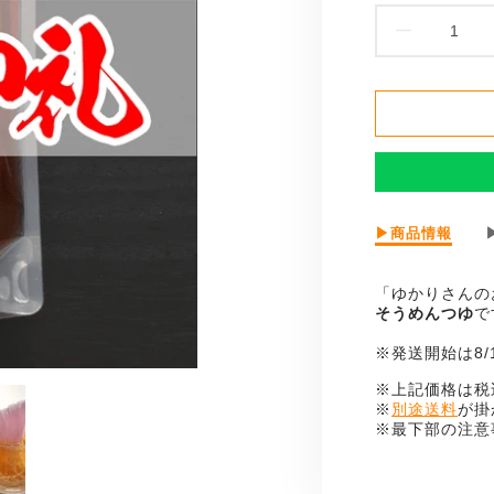
お
御
髪
の
映
お
▶商品情報
え
御
髪
る
「ゆかりさんの
の
そうめんつゆ
で
映
つ
え
※発送開始は8
ゆ
る
つ
※上記価格は税
の
※
別途送料
が掛
ゆ
※最下部の注意
に
数
つ
い