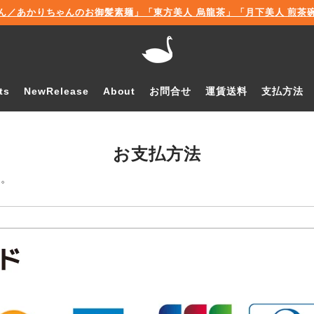
ん／あかりちゃんのお御髪素麺」「東方美人 烏龍茶」「月下美人 煎茶碗」販
ts
NewRelease
About
お問合せ
運賃送料
支払方法
お支払方法
い。