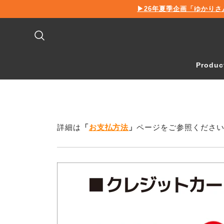
新
▶26年夏季企画「ゆかりさ
着
情
報
Produc
詳細は
「
お支払方法
」
ページをご参照くださ