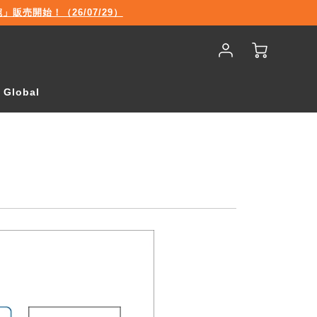
売開始！（26/07/29）
Account
Cart
Login
Global