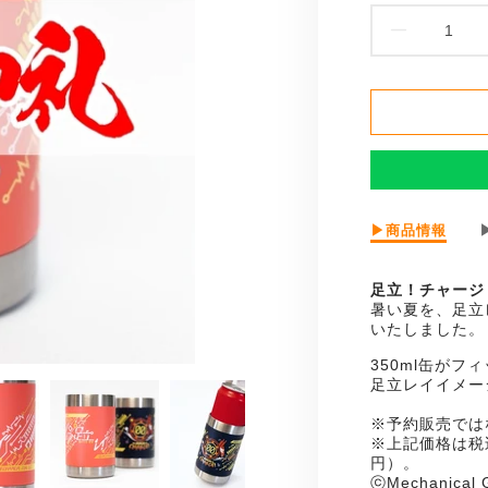
足
立
レ
イ
缶
足
▶商品情報
ク
立
レ
ー
足立！チャージ
イ
暑い夏を、足立
缶
ラ
いたしました。
ク
ー
ー
350ml缶が
ラ
足立レイイメー
レ
ー
※予約販売では
レ
ッ
※上記価格は税
ッ
円）。
ド
ⓒMechanical G