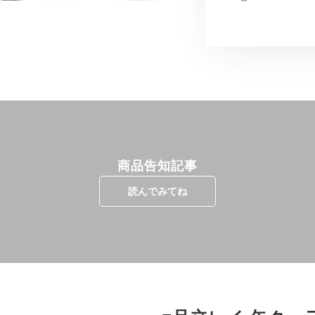
ド
に
つ
の
い
て
数
量
を
減
ら
商品告知記事
す
読んでみてね