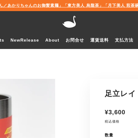
ん／あかりちゃんのお御髪素麺」「東方美人 烏龍茶」「月下美人 煎茶碗」販
ts
NewRelease
About
お問合せ
運賃送料
支払方法
足立レイ
通
¥3,600
常
税込価格
価
格
数量