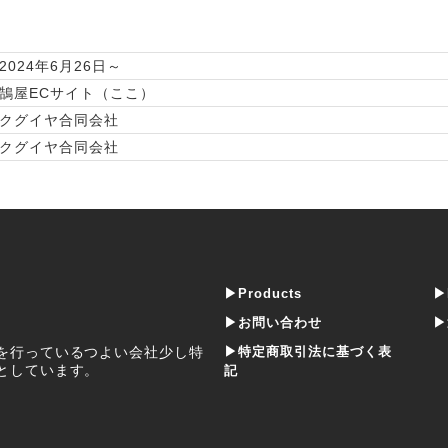
2024年6月26日～
鵠屋ECサイト（ここ）
クグイヤ合同会社
クグイヤ合同会社
▶Products
▶
▶お問い合わせ
▶
を行っているつよい会社少し特
▶特定商取引法に基づく表
としています。
記