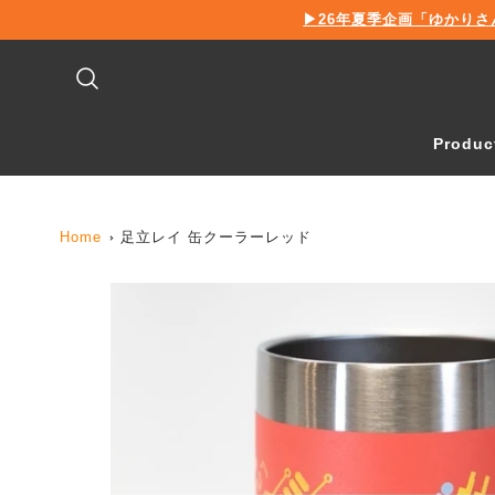
新
▶26年夏季企画「ゆかりさ
着
情
報
Produc
Home
足立レイ 缶クーラーレッド