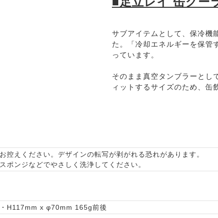
■足立レイ 缶クー
サブアイテムとして、保冷機
た。「冷却エネルギーを保管
っています。
そのまま真空タンブラーとして
ィットするサイズのため、缶
お控えください。デザインの転写が剥がれる恐れがあります。
スポンジなどでやさしく洗浄してください。
・H117mm x φ70mm
165g前後