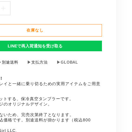
足
立
在庫なし
レ
イ
LINEで再入荷通知を受け取る
缶
▶別途送料
▶支払方法
▶GLOBAL
ク
ー
！
レイと一緒に乗り切るための実用アイテムをご用意
ラ
ー
フィットする、保冷真空タンブラーです。
ジのオリジナルデザイン。
レ
ないため、完売次第終了となります。
ッ
込価格です。別途送料が掛かります（税込800
irl LLC.