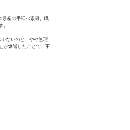
本県産の手延べ素麺。職
す。
じゃないのと、やや無理
」
が爆誕したことで、不