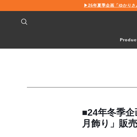
新
▶26年夏季企画「ゆかりさ
着
情
報
Produc
■24年冬季
月飾り」販売開