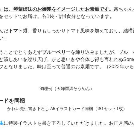
」は、琴葉姉妹のお御髪をイメージしたお素麺です。
茜ちゃん
をセットでお届け。各1袋・計4食分となっています。
んだ
トマト
麺。香りもしっかりトマト風味を加えており、結構
い！
うことでとりあえず
ブルーベリー
を練り込みましたが、ブルー
潰しあいを繰り広げ、かと思いきや合体し得も言われぬSomet
フとなりました。味は至って普通のお素麺です。（2023年か
調理例（天婦羅温そうめん）
ードを同梱
かれい先生書き下ろし A5イラストカード同梱（※1セット1枚）
生
に特製イラストを書き下ろしていただきました。お正月感の