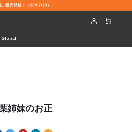
売開始！（26/07/29）
Account
Cart
Login
Global
琴葉姉妹のお正