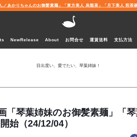
ん／あかりちゃんのお御髪素麺」「東方美人 烏龍茶」「月下美人 煎茶碗」販
ts
NewRelease
About
お問合せ
運賃送料
支払方法
目出度い、愛でたい、琴葉姉妹！
企画「琴葉姉妹のお御髪素麺」「
始（24/12/04）