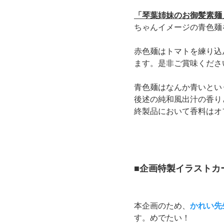
「琴葉姉妹のお御髪素麺
ちゃんイメージの青色麺
赤色麺はトマトを練り込
ます。是非ご賞味くださ
青色麺はなんか青いとい
後述の純和風出汁の香りと
終製品において香料はオ
■企画特製イラストカ
本企画のため、
かれい先
す。めでたい！