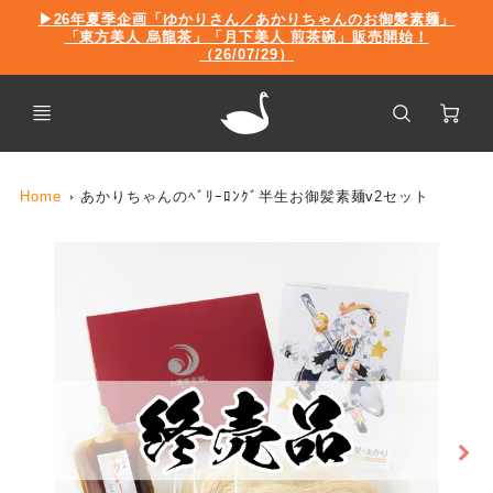
新
▶26年夏季企画「ゆかりさん／あかりちゃんのお御髪素麺」
着
「東方美人 烏龍茶」「月下美人 煎茶碗」販売開始！
情
（26/07/29）
報
Ca
Home
あかりちゃんのﾍﾞﾘｰﾛﾝｸﾞ半生お御髪素麺v2セット