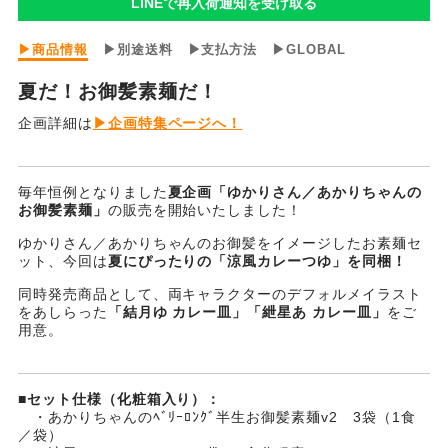
LINEで再入荷通知を受け取る
ち
ち
ゃ
ゃ
あ
▶商品情報
▶別途送料
▶支払方法
▶GLOBAL
か
ん
ん
り
夏だ！お御髪素麺だ！
ち
の
の
企画詳細は
▶企画特集ページへ！
ゃ
ん
ﾍﾞ
ﾍﾞ
の
ﾘ
ﾘ
ﾍﾞ
毎年恒例となりました
夏企画「ゆかりさん／あかりちゃんの
ﾘ
お御髪素麺」
の販売を開始いたしました！
ｰ
ｰ
ｰ
ゆかりさん／あかりちゃんのお御髪をイメージしたお素麺セ
ﾛ
ット、今回は
夏にぴったりの「涼風カレーつゆ」を同梱！
ﾛ
ﾛ
ﾝ
ｸﾞ
同時発売商品として、両キャラクターのデフォルメイラスト
ﾝ
ﾝ
半
をあしらった
「結月ゆ カレー皿」「紲星あ カレー皿」
をご
生
用意。
ｸﾞ
ｸﾞ
お
御
半
半
髪
■セット仕様（化粧箱入り）：
素
生
生
・あかりちゃんのﾍﾞﾘｰﾛﾝｸﾞ半生お御髪素麺v2 3袋（1食
麺
／袋）