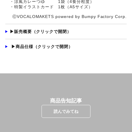
お
お
v2
・涼風カレーつゆ 1袋（4食分程度）
セ
・特製イラストカード 1枚（A5サイズ）
御
御
ッ
ⓒVOCALOMAKETS powered by Bumpy Factory Corp.
ト
髪
髪
に
つ
▶販売概要（クリックで開閉）
素
素
い
て
麺
麺
▶商品仕様（クリックで開閉）
V2
V2
セ
セ
ッ
ッ
ト
ト
の
の
商品告知記事
数
数
読んでみてね
量
量