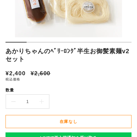
あかりちゃんのﾍﾞﾘｰﾛﾝｸﾞ半生お御髪素麺v2
セット
セ
通
¥2,400
¥2,600
ー
常
税込価格
ル
価
数量
価
格
格
あ
あ
か
か
在庫なし
り
り