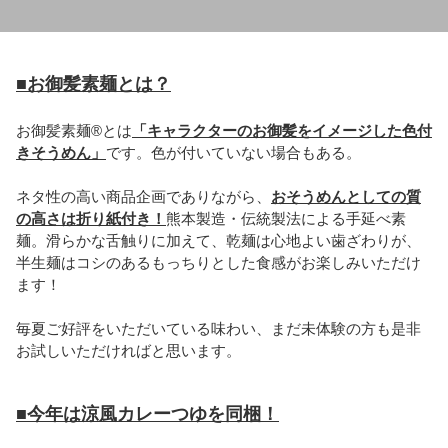
を
を
減
増
ら
や
■お御髪素麺とは？
す
す
お御髪素麺®とは
「キャラクターのお御髪をイメージした色付
きそうめん」
です。色が付いていない場合もある。
ネタ性の高い商品企画でありながら、
おそうめんとしての質
の高さは折り紙付き！
熊本製造・伝統製法による手延べ素
麺。滑らかな舌触りに加えて、乾麺は心地よい歯ざわりが、
半生麺はコシのあるもっちりとした食感がお楽しみいただけ
ます！
毎夏ご好評をいただいている味わい、まだ未体験の方も是非
お試しいただければと思います。
■今年は涼風カレーつゆを同梱！