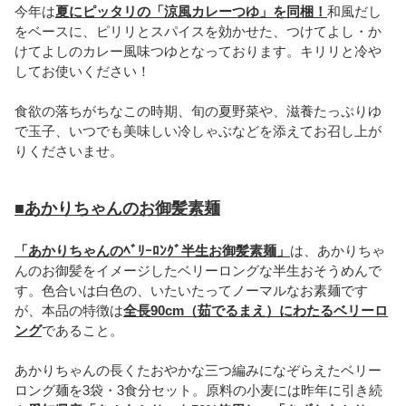
今年は
夏にピッタリの「涼風カレーつゆ」を同梱！
和風だし
をベースに、ピリリとスパイスを効かせた、つけてよし・か
けてよしのカレー風味つゆとなっております。キリリと冷や
してお使いください！
食欲の落ちがちなこの時期、旬の夏野菜や、滋養たっぷりゆ
で玉子、いつでも美味しい冷しゃぶなどを添えてお召し上が
りくださいませ。
■あかりちゃんのお御髪素麺
「あかりちゃんのﾍﾞﾘｰﾛﾝｸﾞ半生お御髪素麺」
は、あかりちゃ
んのお御髪をイメージしたベリーロングな半生おそうめんで
す。色合いは白色の、いたいたってノーマルなお素麺です
が、本品の特徴は
全長90cm（茹でるまえ）にわたるベリーロ
ング
であること。
あかりちゃんの長くたおやかな三つ編みになぞらえたベリー
ロング麺を3袋・3食分セット。原料の小麦には昨年に引き続