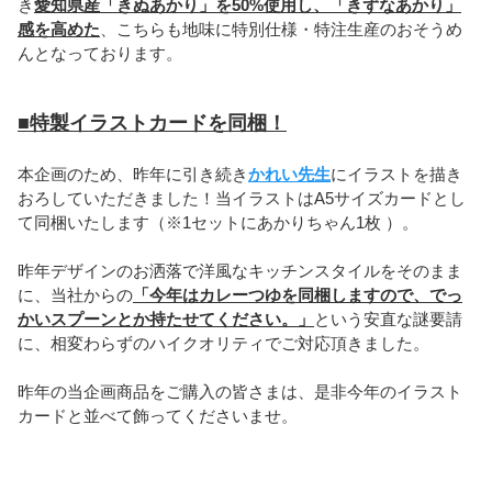
き
愛知県産「きぬあかり」を50%使用し、「きずなあかり」
感を高めた
、こちらも地味に特別仕様・特注生産のおそうめ
んとなっております。
■
特製イラストカードを同梱！
本企画のため、昨年に引き続き
かれい先生
にイラストを描き
おろしていただきました！当イラストはA5サイズカードとし
て同梱いたします（※1セットにあかりちゃん1枚 ）。
昨年デザインのお洒落で洋風なキッチンスタイルをそのまま
に、当社からの
「今年はカレーつゆを同梱しますので、でっ
かいスプーンとか持たせてください。」
という安直な謎要請
に、相変わらずのハイクオリティでご対応頂きました。
昨年の当企画商品をご購入の皆さまは、是非今年のイラスト
カードと並べて飾ってくださいませ。